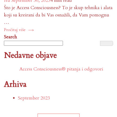
Iva
September 30, 2023
4 min read
Što je Access Consciousness? To je skup tehnika i alata
koji su kreirani da bi Vas osnažili, da Vam pomognu
…
Pročitaj više
Search
Nedavne objave
Access Consciousness® pitanja i odgovori
Arhiva
September 2023