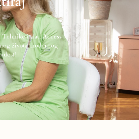
tiraj
 Tehnike i alati
Access
evnog života modernog
radost!