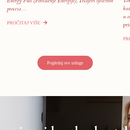
Tak
Energy Pull (Povlačenje Energije),
Tečajevi tjelesnih
kad
procesa…
u o
PROČITAJ VIŠE
pri
PR
Pogledaj sve usluge