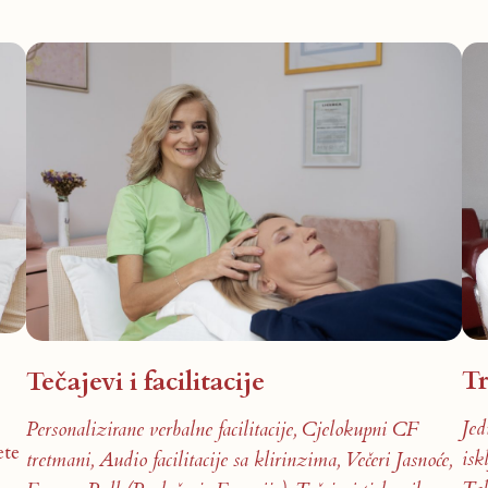
T
Tečajevi i facilitacije
Jed
Personalizirane verbalne facilitacije,
Cjelokupni CF
ete
isk
tretmani,
Audio facilitacije sa klirinzima,
Večeri Jasnoće,