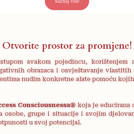
Saznaj više
Otvorite prostor za promjene!
ristupom svakom pojedincu, korištenjem a
ativnih obrazaca i osvještavanje vlastitih
klijentima nudim konkretne alate pomoću koj
ccess Consciousnessa®
koja je educirana d
ira osobe, grupe i situacije i svojim djelov
otpunosti u svoj potencijal.