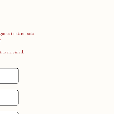
gama i načinu rada,
e.
ktno na email: