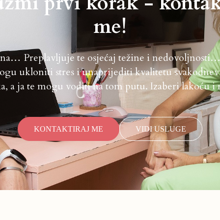
zmi prvi korak - kontak
me!
sna… Preplavljuje te osjećaj težine i nedovoljnosti…
gu ukloniti stres i unaprijediti kvalitetu svakodn
a, a ja te mogu voditi na tom putu. Izaberi lakoću i 
KONTAKTIRAJ ME
VIDI USLUGE