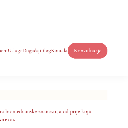
Konzultacije
eni
Usluge
Događaji
Blog
Kontakt
a biomedicinske znanosti, a od prije koju
usnessa.