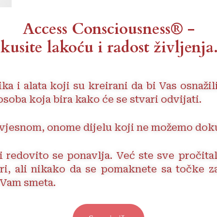
Access Consciousness®
-
skusite lakoću i radost življenja.
ka i alata koji su kreirani da bi Vas osna
 osoba koja bira kako će se stvari odvijati.
svjesnom, onome dijelu koji ne možemo dok
 redovito se ponavlja. Već ste sve pročitali
vari, ali nikako da se pomaknete sa točke 
 Vam smeta.