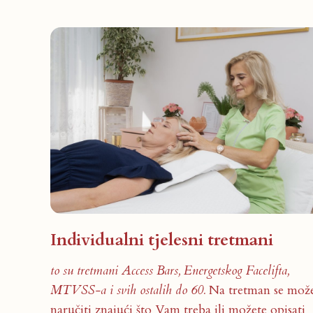
Individualni tjelesni tretmani
to su tretmani Access Bars, Energetskog Facelifta,
MTVSS-a i svih ostalih do 60.
Na tretman se mož
naručiti znajući što Vam treba ili možete opisati