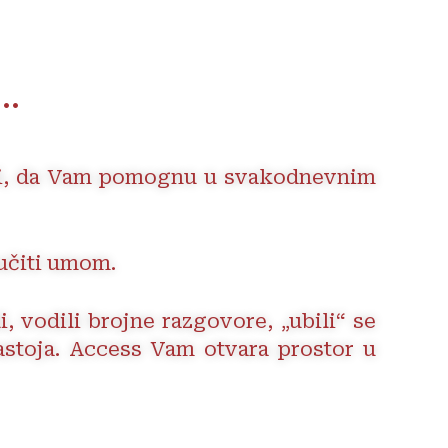
..
žili, da Vam pomognu u svakodnevnim
učiti umom.
, vodili brojne razgovore, „ubili“ se
zastoja. Access Vam otvara prostor u