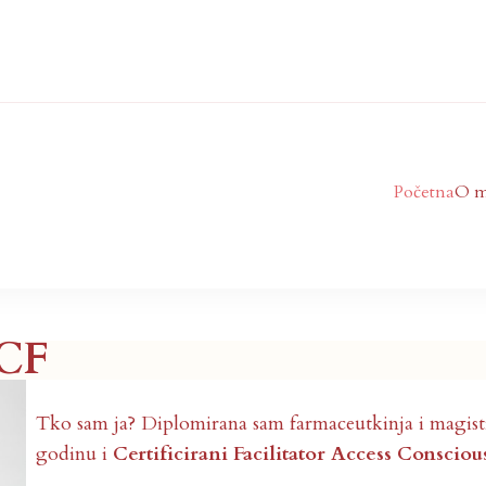
Početna
O m
vić
 CF
Tko sam ja? Diplomirana sam farmaceutkinja i magistr
godinu i
Certificirani Facilitator Access Conscio