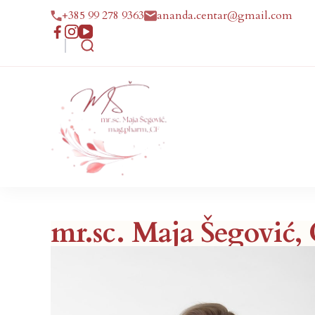
+385 99 278 9363
ananda.centar@gmail.com
Maja Šego
Ananda
mr.sc. Maja Šegović,