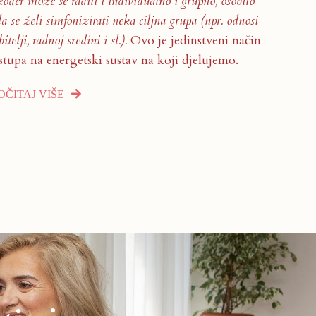
ođer može se raditi i individualno i grupno, osobito
a se želi simfonizirati neka ciljna grupa (npr. odnosi
bitelji, radnoj sredini i sl.).
Ovo je jedinstveni način
stupa na energetski sustav na koji djelujemo.
OČITAJ VIŠE