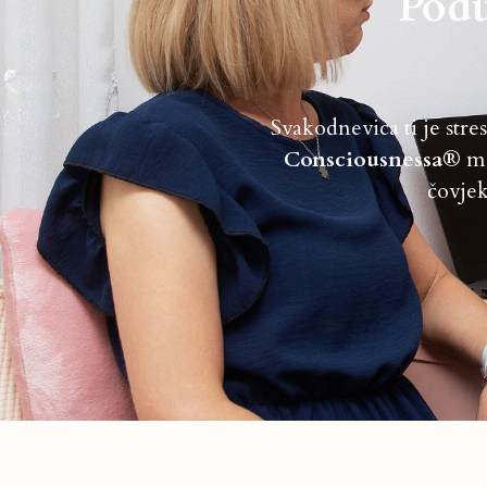
Podu
Svakodnevica ti je stre
Consciousnessa®
mo
čovjek